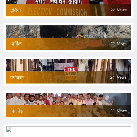
दुनिया
22
News
धार्मिक
22
News
पर्यावरण
24
News
बिजनेस
23
News