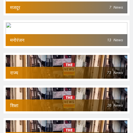
मजदूर
7
News
मनोरंजन
13
News
राज्य
73
News
शिक्षा
26
News