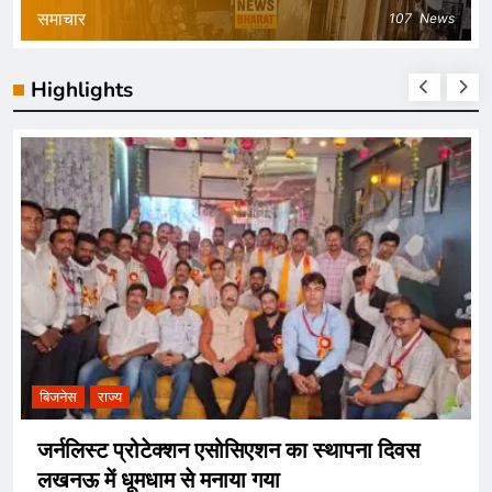
समाचार
107
News
Highlights
धार्मिक
पर्यावरण
थापना दिवस
अमरनाथ यात्रा 2026 की तारीखों का हु
अप्रैल से रजिस्ट्रेशन होगा शुरू