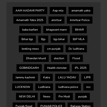
AAM AADAMI PARTY
Aap mla
amarnath yatra
Amarnath Yatra 2025
amritsar
Amritsar Police
baba barfani
bhagwant mann
BIHAR
Bihar bjp
Bjp
bjp bihar
BJP MLA
breking news
cm punjab
Dc ludhiana
Dhandari khurd
election
Flood
GOBINDGARH
Health minister
IPL 2025
Jammu kashmir
Katra
LALU YADAV
LJPR
LUCKNOW
Ludhiana
ludhiana police
ncc
NEW DELHI
News
Pm Modi
punjab
Punjab flood
PUNJAB POLICE
Railway Station