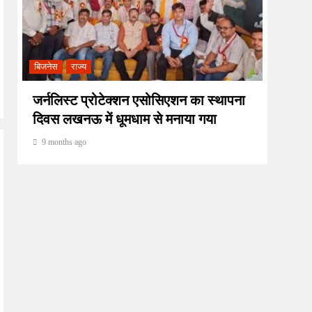
बिजनेस
राज्य
धार्मिक
जर्नलिस्ट प्रोटेक्शन एसोसिएशन का स्थापना
अमरना
दिवस लखनऊ में धूमधाम से मनाया गया
ऐलान,
9 months ago
9 mon