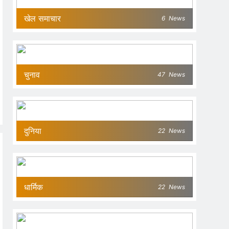
खेल समाचार
6
News
चुनाव
47
News
दुनिया
22
News
धार्मिक
22
News