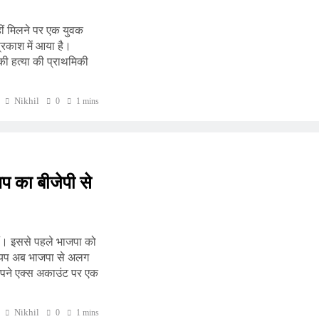
नहीं मिलने पर एक युवक
प्रकाश में आया है।
 की हत्या की प्राथमिकी
पर्यावरण
राज्य
लुधियाना में बड़ा खेल: निगम की मिलीभगत से
Nikhil
0
1 mins
वॉर्ड 25 में अवैध सबमर्सिबल का धंधा जोरों पर
9 months ago
यप का बीजेपी से
हैं। इससे पहले भाजपा को
श्यप अब भाजपा से अलग
 अपने एक्स अकाउंट पर एक
Nikhil
0
1 mins