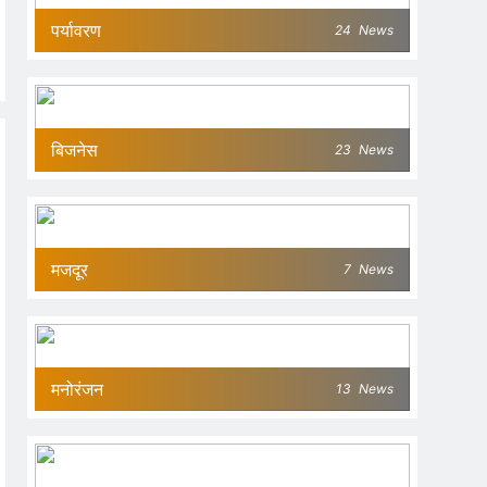
पर्यावरण
24
News
बिजनेस
23
News
मजदूर
7
News
मनोरंजन
13
News