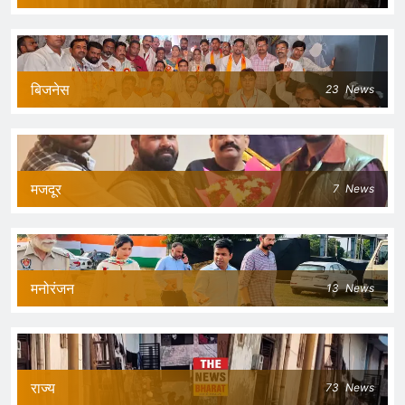
बिजनेस
23
News
मजदूर
7
News
मनोरंजन
13
News
राज्य
73
News