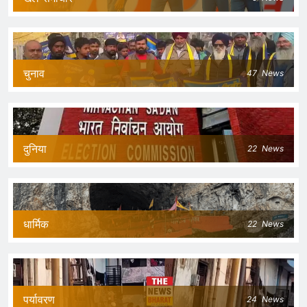
चुनाव
47
News
दुनिया
22
News
धार्मिक
22
News
पर्यावरण
24
News