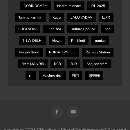
GOBINDGARH
Health minister
IPL 2025
Jammu kashmir
Katra
LALU YADAV
LJPR
LUCKNOW
Ludhiana
ludhiana police
ncc
NEW DELHI
News
Pm Modi
punjab
Punjab flood
PUNJAB POLICE
Railway Station
RAM MANDIR
RCB
RJD
Sanjeev arora
sir
Vaishno devi
बिहार
लुधियाना