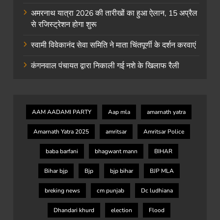
अमरनाथ यात्रा 2026 की तारीखों का हुआ ऐलान, 15 अप्रैल
से रजिस्ट्रेशन होगा शुरू
स्वामी विवेकानंद सेवा समिति ने माता चिंतपूर्णी के दर्शन करवाएं
कंगनवाल पंचायत द्वारा निकाली गई नशे के खिलाफ रैली
AAM AADAMI PARTY
Aap mla
amarnath yatra
Amarnath Yatra 2025
amritsar
Amritsar Police
baba barfani
bhagwant mann
BIHAR
Bihar bjp
Bjp
bjp bihar
BJP MLA
breking news
cm punjab
Dc ludhiana
Dhandari khurd
election
Flood